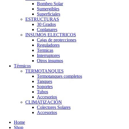
Bombeo Solar
Sumergibles
Superficiales
ESTRUCTURAS
30 Grados
Coplanares
INSUMOS ELECTRICOS
Cajas de protecciones
Reguladores
Termicas
Interruptores
Otros insumos
Térmicos
TERMOTANQUES
Termotanques completos
Tanques
Soportes
Tubos
Accesorios
CLIMATIZACIÓN
Colectores Solares
Accesorios
Home
Shop