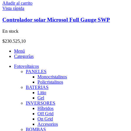
Añadir al carrito
Vista rápida
Controlador solar Microsol Full Gauge SWP
En stock
$
230.525,10
Menú
Categorías
Fotovoltaicos
PANELES
Monocristalinos
Policristalinos
BATERIAS
Litio
Gel
INVERSORES
Híbridos
Off Grid
On Grid
Accesorios
BOMBAS