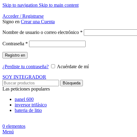
Skip to navigation
Skip to main content
Energía Para la Vida
Acceder / Registrarse
Signo en
Crear una Cuenta
Obligatorio
Nombre de usuario o correo electrónico
*
Obligatorio
Contraseña
*
Registro en
¿Perdiste tu contraseña?
Acuérdate de mí
SOY INTEGRADOR
Búsqueda
Las peticiones populares
panel 600
inversor trifásico
bateria de litio
0
elementos
Menú