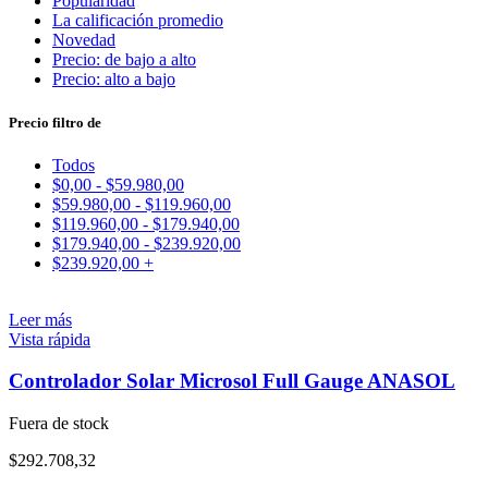
Popularidad
La calificación promedio
Novedad
Precio: de bajo a alto
Precio: alto a bajo
Precio filtro de
Todos
$
0,00
-
$
59.980,00
$
59.980,00
-
$
119.960,00
$
119.960,00
-
$
179.940,00
$
179.940,00
-
$
239.920,00
$
239.920,00
+
Leer más
Vista rápida
Controlador Solar Microsol Full Gauge ANASOL
Fuera de stock
$
292.708,32