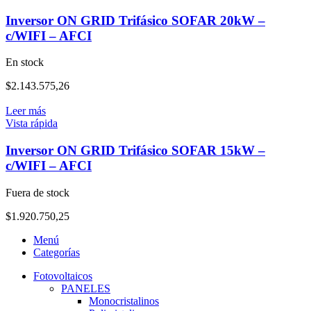
Inversor ON GRID Trifásico SOFAR 20kW –
c/WIFI – AFCI
En stock
$
2.143.575,26
Leer más
Vista rápida
Inversor ON GRID Trifásico SOFAR 15kW –
c/WIFI – AFCI
Fuera de stock
$
1.920.750,25
Menú
Categorías
Fotovoltaicos
PANELES
Monocristalinos