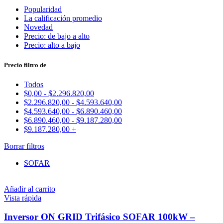
Popularidad
La calificación promedio
Novedad
Precio: de bajo a alto
Precio: alto a bajo
Precio filtro de
Todos
$
0,00
-
$
2.296.820,00
$
2.296.820,00
-
$
4.593.640,00
$
4.593.640,00
-
$
6.890.460,00
$
6.890.460,00
-
$
9.187.280,00
$
9.187.280,00
+
Borrar filtros
SOFAR
Añadir al carrito
Vista rápida
Inversor ON GRID Trifásico SOFAR 100kW –