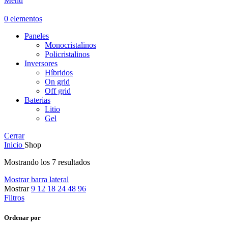
Menú
0
elementos
Paneles
Monocristalinos
Policristalinos
Inversores
Híbridos
On grid
Off grid
Baterias
Litio
Gel
Cerrar
Inicio
Shop
Ordenado
Mostrando los 7 resultados
por
Mostrar barra lateral
puntuación
Mostrar
9
12
18
24
48
96
media
Filtros
Ordenar por