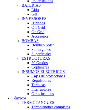
Policristalinos
BATERIAS
Litio
Gel
INVERSORES
Híbridos
Off Grid
On Grid
Accesorios
BOMBAS
Bombeo Solar
Sumergibles
Superficiales
ESTRUCTURAS
30 Grados
Coplanares
INSUMOS ELECTRICOS
Cajas de protecciones
Reguladores
Termicas
Interruptores
Otros insumos
Térmicos
TERMOTANQUES
Termotanques completos