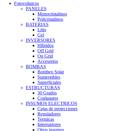
Fotovoltaicos
PANELES
Monocristalinos
Policristalinos
BATERIAS
Litio
Gel
INVERSORES
Híbridos
Off Grid
On Grid
Accesorios
BOMBAS
Bombeo Solar
Sumergibles
Superficiales
ESTRUCTURAS
30 Grados
Coplanares
INSUMOS ELECTRICOS
Cajas de protecciones
Reguladores
Termicas
Interruptores
Otros insumos