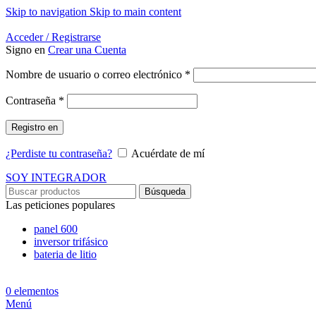
Skip to navigation
Skip to main content
Energía Para la Vida
Acceder / Registrarse
Signo en
Crear una Cuenta
Obligatorio
Nombre de usuario o correo electrónico
*
Obligatorio
Contraseña
*
Registro en
¿Perdiste tu contraseña?
Acuérdate de mí
SOY INTEGRADOR
Búsqueda
Las peticiones populares
panel 600
inversor trifásico
bateria de litio
0
elementos
Menú