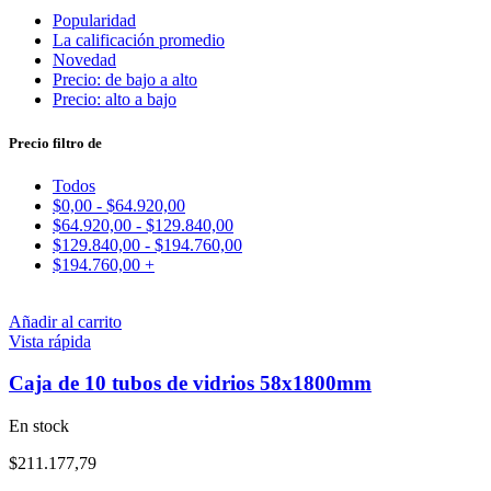
Popularidad
La calificación promedio
Novedad
Precio: de bajo a alto
Precio: alto a bajo
Precio filtro de
Todos
$
0,00
-
$
64.920,00
$
64.920,00
-
$
129.840,00
$
129.840,00
-
$
194.760,00
$
194.760,00
+
Añadir al carrito
Vista rápida
Caja de 10 tubos de vidrios 58x1800mm
En stock
$
211.177,79