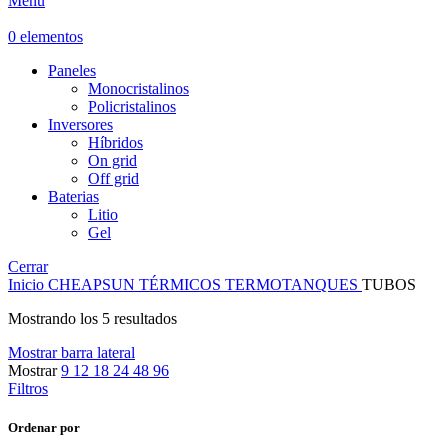
Menú
0
elementos
Paneles
Monocristalinos
Policristalinos
Inversores
Híbridos
On grid
Off grid
Baterias
Litio
Gel
Cerrar
Inicio
CHEAPSUN
TÉRMICOS
TERMOTANQUES
TUBOS
Mostrando los 5 resultados
Mostrar barra lateral
Mostrar
9
12
18
24
48
96
Filtros
Ordenar por