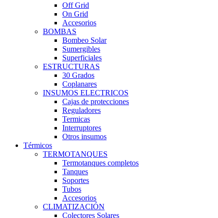
Off Grid
On Grid
Accesorios
BOMBAS
Bombeo Solar
Sumergibles
Superficiales
ESTRUCTURAS
30 Grados
Coplanares
INSUMOS ELECTRICOS
Cajas de protecciones
Reguladores
Termicas
Interruptores
Otros insumos
Térmicos
TERMOTANQUES
Termotanques completos
Tanques
Soportes
Tubos
Accesorios
CLIMATIZACIÓN
Colectores Solares