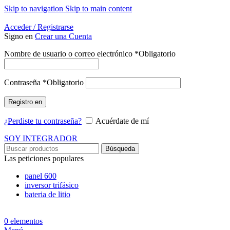
Skip to navigation
Skip to main content
Energía Para la Vida
Acceder / Registrarse
Signo en
Crear una Cuenta
Nombre de usuario o correo electrónico
*
Obligatorio
Contraseña
*
Obligatorio
Registro en
¿Perdiste tu contraseña?
Acuérdate de mí
SOY INTEGRADOR
Búsqueda
Las peticiones populares
panel 600
inversor trifásico
bateria de litio
0
elementos