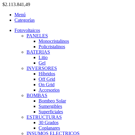
$
2.113.841,49
Menú
Categorías
Fotovoltaicos
PANELES
Monocristalinos
Policristalinos
BATERIAS
Litio
Gel
INVERSORES
Híbridos
Off Grid
On Grid
Accesorios
BOMBAS
Bombeo Solar
Sumergibles
Superficiales
ESTRUCTURAS
30 Grados
Coplanares
INSUMOS ELECTRICOS