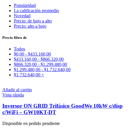
Popularidad
La calificación promedio
Novedad
Precio: de bajo a alto
Precio: alto a bajo
Precio filtro de
Todos
$
0,00
-
$
433.160,00
$
433.160,00
-
$
866.320,00
$
866.320,00
-
$
1.299.480,00
$
1.299.480,00
-
$
1.732.640,00
$
1.732.640,00
+
Añadir al carrito
Vista rápida
Inversor ON GRID Trifásico GoodWe 10kW c/disp
c/WiFi – GW10KT-DT
Disponible en pedido pendiente