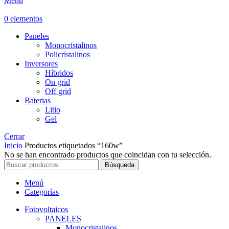
Menú
0
elementos
Paneles
Monocristalinos
Policristalinos
Inversores
Híbridos
On grid
Off grid
Baterias
Litio
Gel
Cerrar
Inicio
Productos etiquetados “160w”
No se han encontrado productos que coincidan con tu selección.
Búsqueda
Menú
Categorías
Fotovoltaicos
PANELES
Monocristalinos