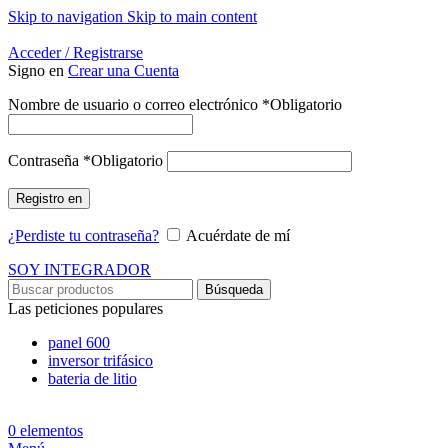
Skip to navigation
Skip to main content
Energía Para la Vida
Acceder / Registrarse
Signo en
Crear una Cuenta
Nombre de usuario o correo electrónico
*
Obligatorio
Contraseña
*
Obligatorio
Registro en
¿Perdiste tu contraseña?
Acuérdate de mí
SOY INTEGRADOR
Búsqueda
Las peticiones populares
panel 600
inversor trifásico
bateria de litio
0
elementos