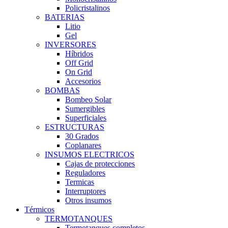
Policristalinos
BATERIAS
Litio
Gel
INVERSORES
Híbridos
Off Grid
On Grid
Accesorios
BOMBAS
Bombeo Solar
Sumergibles
Superficiales
ESTRUCTURAS
30 Grados
Coplanares
INSUMOS ELECTRICOS
Cajas de protecciones
Reguladores
Termicas
Interruptores
Otros insumos
Térmicos
TERMOTANQUES
Termotanques completos