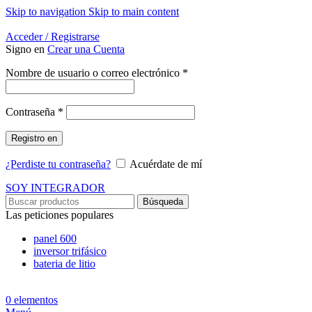
Skip to navigation
Skip to main content
Energía Para la Vida
Acceder / Registrarse
Signo en
Crear una Cuenta
Obligatorio
Nombre de usuario o correo electrónico
*
Obligatorio
Contraseña
*
Registro en
¿Perdiste tu contraseña?
Acuérdate de mí
SOY INTEGRADOR
Búsqueda
Las peticiones populares
panel 600
inversor trifásico
bateria de litio
0
elementos