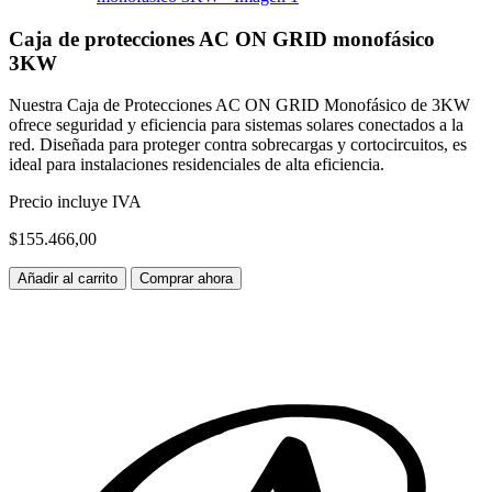
Caja de protecciones AC ON GRID monofásico
3KW
Nuestra Caja de Protecciones AC ON GRID Monofásico de 3KW
ofrece seguridad y eficiencia para sistemas solares conectados a la
red. Diseñada para proteger contra sobrecargas y cortocircuitos, es
ideal para instalaciones residenciales de alta eficiencia.
Precio incluye IVA
$
155.466,00
Caja
Añadir al carrito
Comprar ahora
de
protecciones
AC
ON
GRID
monofásico
3KW
cantidad