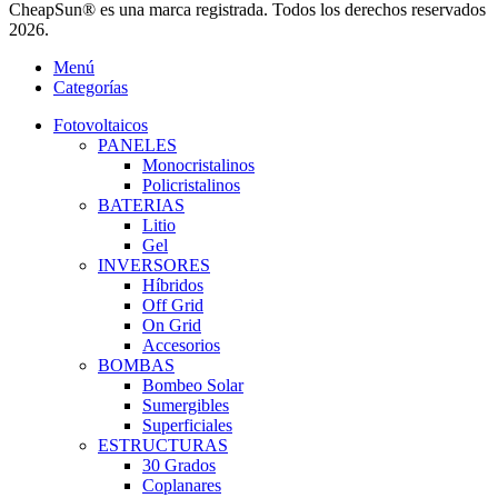
CheapSun® es una marca registrada. Todos los derechos reservados
2026.
Menú
Categorías
Fotovoltaicos
PANELES
Monocristalinos
Policristalinos
BATERIAS
Litio
Gel
INVERSORES
Híbridos
Off Grid
On Grid
Accesorios
BOMBAS
Bombeo Solar
Sumergibles
Superficiales
ESTRUCTURAS
30 Grados
Coplanares