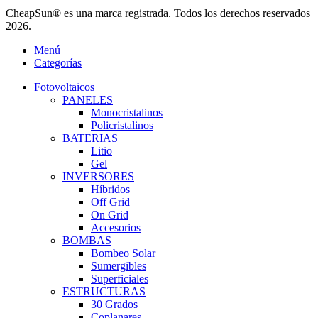
CheapSun® es una marca registrada. Todos los derechos reservados
2026.
Menú
Categorías
Fotovoltaicos
PANELES
Monocristalinos
Policristalinos
BATERIAS
Litio
Gel
INVERSORES
Híbridos
Off Grid
On Grid
Accesorios
BOMBAS
Bombeo Solar
Sumergibles
Superficiales
ESTRUCTURAS
30 Grados
Coplanares