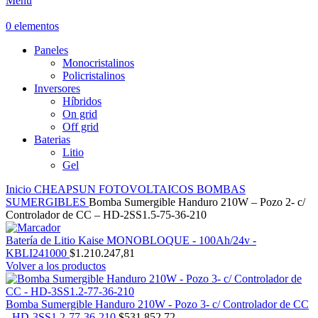
Menú
0
elementos
Paneles
Monocristalinos
Policristalinos
Inversores
Híbridos
On grid
Off grid
Baterias
Litio
Gel
Inicio
CHEAPSUN
FOTOVOLTAICOS
BOMBAS
SUMERGIBLES
Bomba Sumergible Handuro 210W – Pozo 2- c/
Controlador de CC – HD-2SS1.5-75-36-210
Batería de Litio Kaise MONOBLOQUE - 100Ah/24v -
KBLI241000
$
1.210.247,81
Volver a los productos
Bomba Sumergible Handuro 210W - Pozo 3- c/ Controlador de CC
- HD-3SS1.2-77-36-210
$
531.852,72