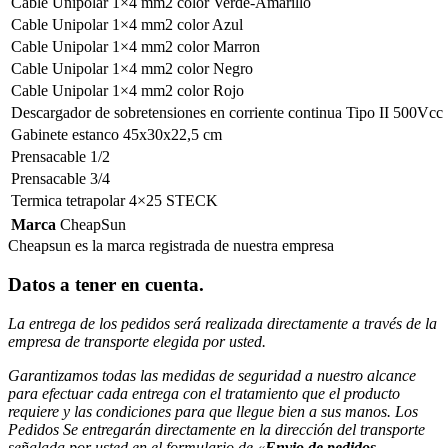
Cable Unipolar 1×4 mm2 color Verde-Amarillo
Cable Unipolar 1×4 mm2 color Azul
Cable Unipolar 1×4 mm2 color Marron
Cable Unipolar 1×4 mm2 color Negro
Cable Unipolar 1×4 mm2 color Rojo
Descargador de sobretensiones en corriente continua Tipo II 500Vcc
Gabinete estanco 45x30x22,5 cm
Prensacable 1/2
Prensacable 3/4
Termica tetrapolar 4×25 STECK
Marca
CheapSun
Cheapsun es la marca registrada de nuestra empresa
Datos a tener en cuenta
.
La entrega de los pedidos será realizada directamente a través de la
empresa de transporte elegida por usted.
Garantizamos todas las medidas de seguridad a nuestro alcance
para efectuar
cada entrega con el tratamiento que el producto
requiere y las condiciones para que llegue bien a sus manos. Los
Pedidos Se entregarán directamente en la dirección del transporte
señalada
por usted en el formulario de «
Envio de pedidos