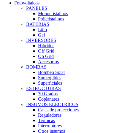
Fotovoltaicos
PANELES
Monocristalinos
Policristalinos
BATERIAS
Litio
Gel
INVERSORES
Híbridos
Off Grid
On Grid
Accesorios
BOMBAS
Bombeo Solar
Sumergibles
Superficiales
ESTRUCTURAS
30 Grados
Coplanares
INSUMOS ELECTRICOS
Cajas de protecciones
Reguladores
Termicas
Interruptores
Otros insumos