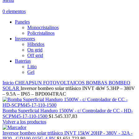
Menú
0
elementos
Paneles
Monocristalinos
Policristalinos
Inversores
Híbridos
On grid
Off grid
Baterias
Litio
Gel
Inicio
CHEAPSUN
FOTOVOLTAICOS
BOMBAS
BOMBEO
SOLAR
Inversor bombeo solar trifásico INVT 4kW 5.3HP – 380V
– 9.5A – IP65 – BPD004TRAC
Bomba Superficial Handuro 1500W - c/ Controlador de CC - HD-
SCPM45-17-110-1500
$
1.545.337,83
Volver a los productos
Inversor bombeo solar trifásico INVT 15kW 20HP - 380V - 32A -
IP20 - GD100-015G-4-PV
$
1.651.723,80