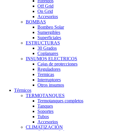
Híbridos
Off Grid
On Grid
Accesorios
BOMBAS
Bombeo Solar
Sumergibles
Superficiales
ESTRUCTURAS
30 Grados
Coplanares
INSUMOS ELECTRICOS
Cajas de protecciones
Reguladores
Termicas
Interruptores
Otros insumos
Térmicos
TERMOTANQUES
Termotanques completos
Tanques
Soportes
Tubos
Accesorios
CLIMATIZACIÓN