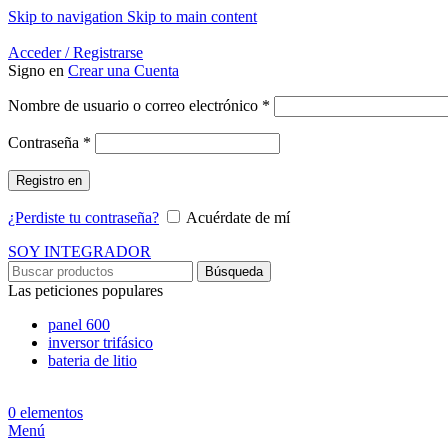
Skip to navigation
Skip to main content
Energía Para la Vida
Acceder / Registrarse
Signo en
Crear una Cuenta
Obligatorio
Nombre de usuario o correo electrónico
*
Obligatorio
Contraseña
*
Registro en
¿Perdiste tu contraseña?
Acuérdate de mí
SOY INTEGRADOR
Búsqueda
Las peticiones populares
panel 600
inversor trifásico
bateria de litio
0
elementos
Menú