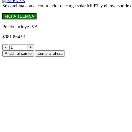
Se combina con el controlador de carga solar MPPT y el inversor de 
FICHA TÉCNICA
Precio incluye IVA
$
981.864,91
Inversor
cargador
Añadir al carrito
Comprar ahora
OFF
GRID
EPEVER
monofásico
5000W
-
48V
-
PV4.000W
-
MPPT
UP5000-
M8342
cantidad