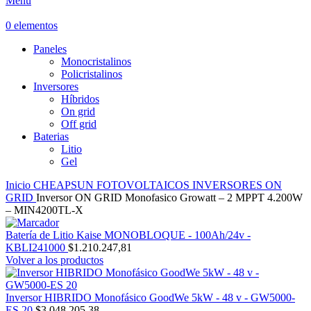
Menú
0
elementos
Paneles
Monocristalinos
Policristalinos
Inversores
Híbridos
On grid
Off grid
Baterias
Litio
Gel
Inicio
CHEAPSUN
FOTOVOLTAICOS
INVERSORES
ON
GRID
Inversor ON GRID Monofasico Growatt – 2 MPPT 4.200W
– MIN4200TL-X
Batería de Litio Kaise MONOBLOQUE - 100Ah/24v -
KBLI241000
$
1.210.247,81
Volver a los productos
Inversor HIBRIDO Monofásico GoodWe 5kW - 48 v - GW5000-
ES 20
$
3.048.205,38