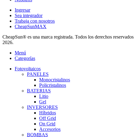
Ingresar
Sea integrador
Trabaja con nosotros
CheapSunMAX
CheapSun® es una marca registrada. Todos los derechos reservados
2026.
Menú
Categorías
Fotovoltaicos
PANELES
Monocristalinos
Policristalinos
BATERIAS
Litio
Gel
INVERSORES
Híbridos
Off Grid
On Grid
Accesorios
BOMBAS