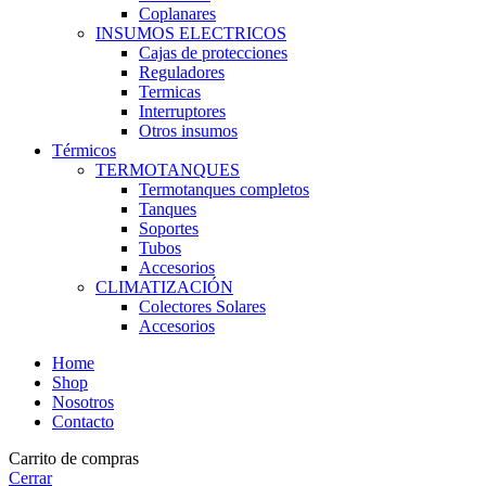
Coplanares
INSUMOS ELECTRICOS
Cajas de protecciones
Reguladores
Termicas
Interruptores
Otros insumos
Térmicos
TERMOTANQUES
Termotanques completos
Tanques
Soportes
Tubos
Accesorios
CLIMATIZACIÓN
Colectores Solares
Accesorios
Home
Shop
Nosotros
Contacto
Carrito de compras
Cerrar