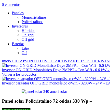
0
elementos
Paneles
Monocristalinos
Policristalinos
Inversores
Híbridos
On grid
Off grid
Baterias
Litio
Gel
Inicio
CHEAPSUN
FOTOVOLTAICOS
PANELES
POLICRIST
Inversor ON GRID Monofásico Deye 2MPPT - Con Wifi - 6.6 kW
Volver a los productos
Inversor cargador OFF GRID monofásico c/Wifi - 3200W - 24V
Panel solar Policristalino 72 celdas 330 Wp –