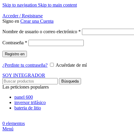
Skip to navigation
Skip to main content
Energía Para la Vida
Acceder / Registrarse
Signo en
Crear una Cuenta
Obligatorio
Nombre de usuario o correo electrónico
*
Obligatorio
Contraseña
*
Registro en
¿Perdiste tu contraseña?
Acuérdate de mí
SOY INTEGRADOR
Búsqueda
Las peticiones populares
panel 600
inversor trifásico
bateria de litio
0
elementos
Menú