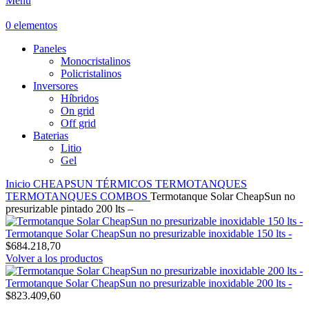
Menú
0
elementos
Paneles
Monocristalinos
Policristalinos
Inversores
Híbridos
On grid
Off grid
Baterias
Litio
Gel
Inicio
CHEAPSUN
TÉRMICOS
TERMOTANQUES
TERMOTANQUES COMBOS
Termotanque Solar CheapSun no
presurizable pintado 200 lts –
Termotanque Solar CheapSun no presurizable inoxidable 150 lts -
$
684.218,70
Volver a los productos
Termotanque Solar CheapSun no presurizable inoxidable 200 lts -
$
823.409,60