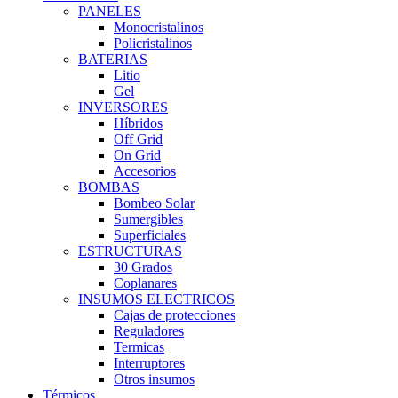
PANELES
Monocristalinos
Policristalinos
BATERIAS
Litio
Gel
INVERSORES
Híbridos
Off Grid
On Grid
Accesorios
BOMBAS
Bombeo Solar
Sumergibles
Superficiales
ESTRUCTURAS
30 Grados
Coplanares
INSUMOS ELECTRICOS
Cajas de protecciones
Reguladores
Termicas
Interruptores
Otros insumos
Térmicos