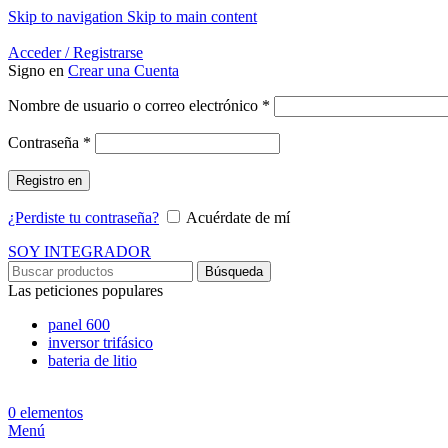
Skip to navigation
Skip to main content
Energía Para la Vida
Acceder / Registrarse
Signo en
Crear una Cuenta
Obligatorio
Nombre de usuario o correo electrónico
*
Obligatorio
Contraseña
*
Registro en
¿Perdiste tu contraseña?
Acuérdate de mí
SOY INTEGRADOR
Búsqueda
Las peticiones populares
panel 600
inversor trifásico
bateria de litio
0
elementos
Menú