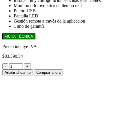
Instalación y configuración sencillas y sin cables
Monitoreo fotovoltaico en tiempo real
Puerto USB
Pantalla LED
Gestión remota a través de la aplicación
1 año de garantía
FICHA TÉCNICA
Precio incluye IVA
$
83.390,54
Unidad
Wifi
Añadir al carrito
Comprar ahora
para
monitoreo
de
inversor
Growatt
-
On
Grid
Monofasico
-
Trifásico