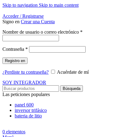
Skip to navigation
Skip to main content
Energía Para la Vida
Acceder / Registrarse
Signo en
Crear una Cuenta
Obligatorio
Nombre de usuario o correo electrónico
*
Obligatorio
Contraseña
*
Registro en
¿Perdiste tu contraseña?
Acuérdate de mí
SOY INTEGRADOR
Búsqueda
Las peticiones populares
panel 600
inversor trifásico
bateria de litio
0
elementos