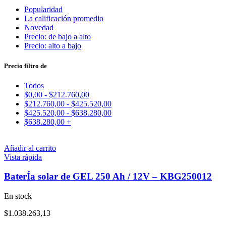
Popularidad
La calificación promedio
Novedad
Precio: de bajo a alto
Precio: alto a bajo
Precio filtro de
Todos
$
0,00
-
$
212.760,00
$
212.760,00
-
$
425.520,00
$
425.520,00
-
$
638.280,00
$
638.280,00
+
Añadir al carrito
Vista rápida
BaterÍa solar de GEL 250 Ah / 12V – KBG250012
En stock
$
1.038.263,13