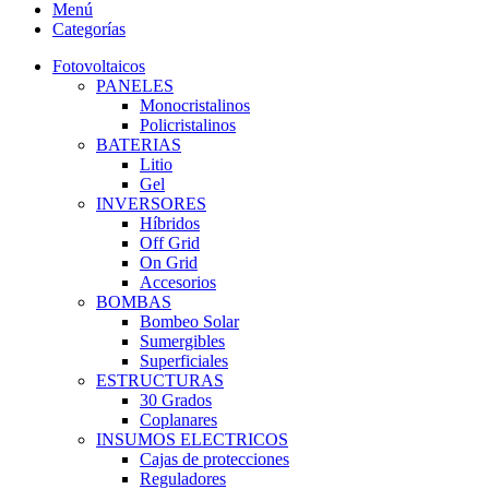
Menú
Categorías
Fotovoltaicos
PANELES
Monocristalinos
Policristalinos
BATERIAS
Litio
Gel
INVERSORES
Híbridos
Off Grid
On Grid
Accesorios
BOMBAS
Bombeo Solar
Sumergibles
Superficiales
ESTRUCTURAS
30 Grados
Coplanares
INSUMOS ELECTRICOS
Cajas de protecciones
Reguladores