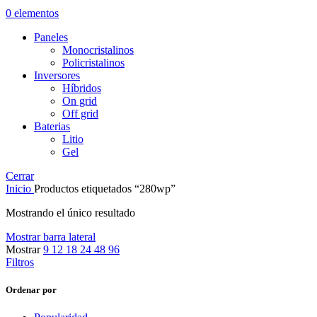
0
elementos
Paneles
Monocristalinos
Policristalinos
Inversores
Híbridos
On grid
Off grid
Baterias
Litio
Gel
Cerrar
Inicio
Productos etiquetados “280wp”
Mostrando el único resultado
Mostrar barra lateral
Mostrar
9
12
18
24
48
96
Filtros
Ordenar por