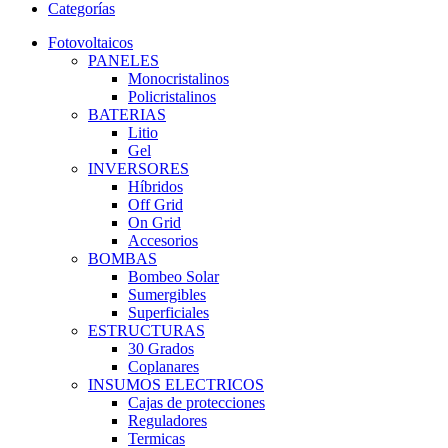
Categorías
Fotovoltaicos
PANELES
Monocristalinos
Policristalinos
BATERIAS
Litio
Gel
INVERSORES
Híbridos
Off Grid
On Grid
Accesorios
BOMBAS
Bombeo Solar
Sumergibles
Superficiales
ESTRUCTURAS
30 Grados
Coplanares
INSUMOS ELECTRICOS
Cajas de protecciones
Reguladores
Termicas