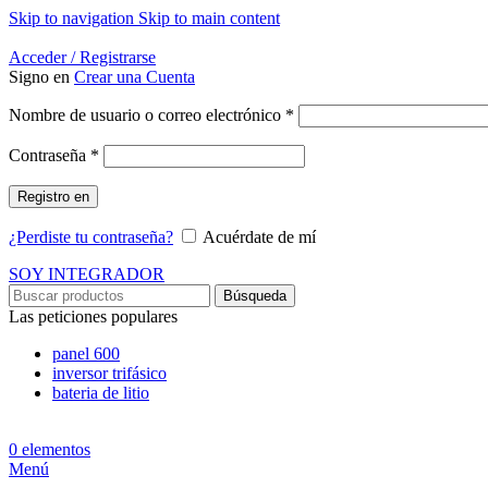
Skip to navigation
Skip to main content
Energía Para la Vida
Acceder / Registrarse
Signo en
Crear una Cuenta
Obligatorio
Nombre de usuario o correo electrónico
*
Obligatorio
Contraseña
*
Registro en
¿Perdiste tu contraseña?
Acuérdate de mí
SOY INTEGRADOR
Búsqueda
Las peticiones populares
panel 600
inversor trifásico
bateria de litio
0
elementos
Menú