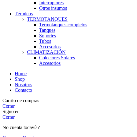
Interruptores
Otros insumos
Térmicos
TERMOTANQUES
Termotanques completos
Tanques
Soportes
Tubos
Accesorios
CLIMATIZACIÓN
Colectores Solares
Accesorios
Home
Shop
Nosotros
Contacto
Carrito de compras
Cerrar
Signo en
Cerrar
No cuenta todavía?