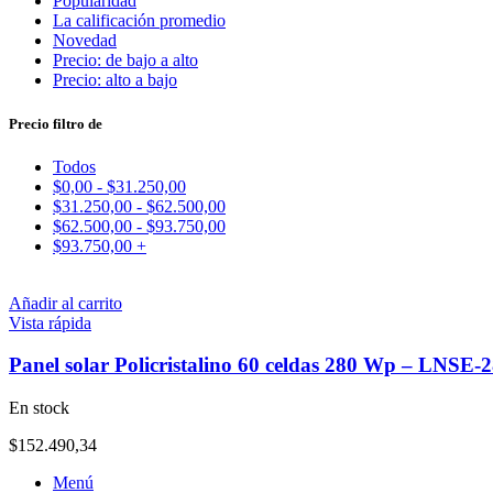
Popularidad
La calificación promedio
Novedad
Precio: de bajo a alto
Precio: alto a bajo
Precio filtro de
Todos
$
0,00
-
$
31.250,00
$
31.250,00
-
$
62.500,00
$
62.500,00
-
$
93.750,00
$
93.750,00
+
Añadir al carrito
Vista rápida
Panel solar Policristalino 60 celdas 280 Wp – LNSE-
En stock
$
152.490,34
Menú