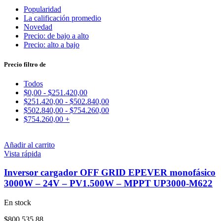
Popularidad
La calificación promedio
Novedad
Precio: de bajo a alto
Precio: alto a bajo
Precio filtro de
Todos
$
0,00
-
$
251.420,00
$
251.420,00
-
$
502.840,00
$
502.840,00
-
$
754.260,00
$
754.260,00
+
Añadir al carrito
Vista rápida
Inversor cargador OFF GRID EPEVER monofásico
3000W – 24V – PV1.500W – MPPT UP3000-M622
En stock
$
800.535,88