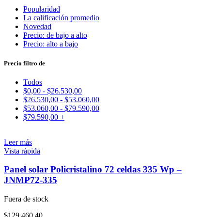
Popularidad
La calificación promedio
Novedad
Precio: de bajo a alto
Precio: alto a bajo
Precio filtro de
Todos
$
0,00
-
$
26.530,00
$
26.530,00
-
$
53.060,00
$
53.060,00
-
$
79.590,00
$
79.590,00
+
Leer más
Vista rápida
Panel solar Policristalino 72 celdas 335 Wp –
JNMP72-335
Fuera de stock
$
129.460,40