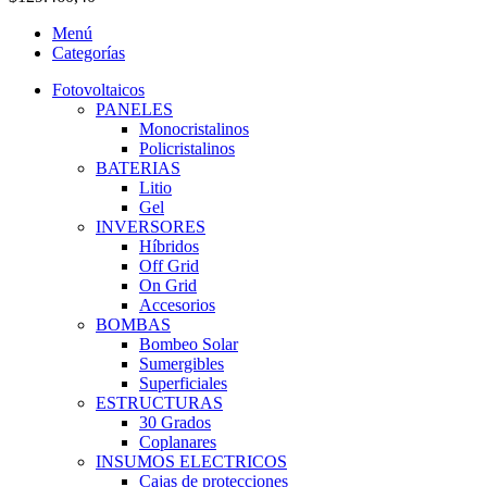
Menú
Categorías
Fotovoltaicos
PANELES
Monocristalinos
Policristalinos
BATERIAS
Litio
Gel
INVERSORES
Híbridos
Off Grid
On Grid
Accesorios
BOMBAS
Bombeo Solar
Sumergibles
Superficiales
ESTRUCTURAS
30 Grados
Coplanares
INSUMOS ELECTRICOS
Cajas de protecciones