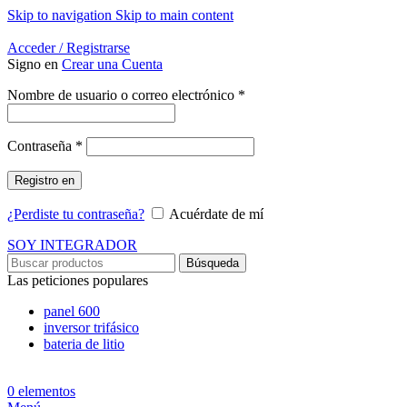
Skip to navigation
Skip to main content
Energía Para la Vida
Acceder / Registrarse
Signo en
Crear una Cuenta
Obligatorio
Nombre de usuario o correo electrónico
*
Obligatorio
Contraseña
*
Registro en
¿Perdiste tu contraseña?
Acuérdate de mí
SOY INTEGRADOR
Búsqueda
Las peticiones populares
panel 600
inversor trifásico
bateria de litio
0
elementos