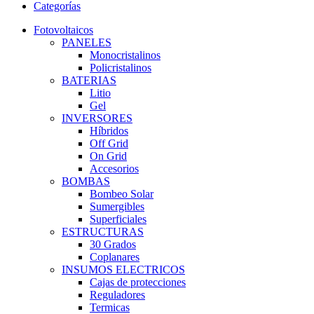
Categorías
Fotovoltaicos
PANELES
Monocristalinos
Policristalinos
BATERIAS
Litio
Gel
INVERSORES
Híbridos
Off Grid
On Grid
Accesorios
BOMBAS
Bombeo Solar
Sumergibles
Superficiales
ESTRUCTURAS
30 Grados
Coplanares
INSUMOS ELECTRICOS
Cajas de protecciones
Reguladores
Termicas