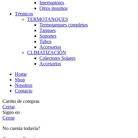
Interruptores
Otros insumos
Térmicos
TERMOTANQUES
Termotanques completos
Tanques
Soportes
Tubos
Accesorios
CLIMATIZACIÓN
Colectores Solares
Accesorios
Home
Shop
Nosotros
Contacto
Carrito de compras
Cerrar
Signo en
Cerrar
No cuenta todavía?