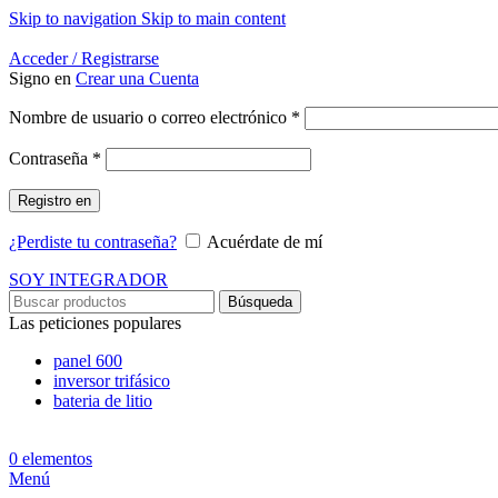
Skip to navigation
Skip to main content
Energía Para la Vida
Acceder / Registrarse
Signo en
Crear una Cuenta
Obligatorio
Nombre de usuario o correo electrónico
*
Obligatorio
Contraseña
*
Registro en
¿Perdiste tu contraseña?
Acuérdate de mí
SOY INTEGRADOR
Búsqueda
Las peticiones populares
panel 600
inversor trifásico
bateria de litio
0
elementos
Menú