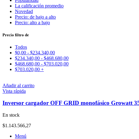
Popularidad
La calificación promedio
Novedad
Precio: de bajo a alto
Precio: alto a bajo
Precio filtro de
Todos
$
0,00
-
$
234.340,00
$
234.340,00
-
$
468.680,00
$
468.680,00
-
$
703.020,00
$
703.020,00
+
Añadir al carrito
Vista rápida
Inversor cargador OFF GRID monofásico Growatt 
En stock
$
1.143.566,27
Menú