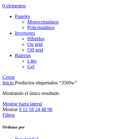
0
elementos
Paneles
Monocristalinos
Policristalinos
Inversores
Híbridos
On grid
Off grid
Baterias
Litio
Gel
Cerrar
Inicio
Productos etiquetados “3500w”
Mostrando el único resultado
Mostrar barra lateral
Mostrar
9
12
18
24
48
96
Filtros
Ordenar por