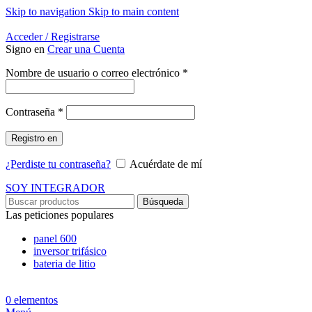
Skip to navigation
Skip to main content
Energía Para la Vida
Acceder / Registrarse
Signo en
Crear una Cuenta
Obligatorio
Nombre de usuario o correo electrónico
*
Obligatorio
Contraseña
*
Registro en
¿Perdiste tu contraseña?
Acuérdate de mí
SOY INTEGRADOR
Búsqueda
Las peticiones populares
panel 600
inversor trifásico
bateria de litio
0
elementos