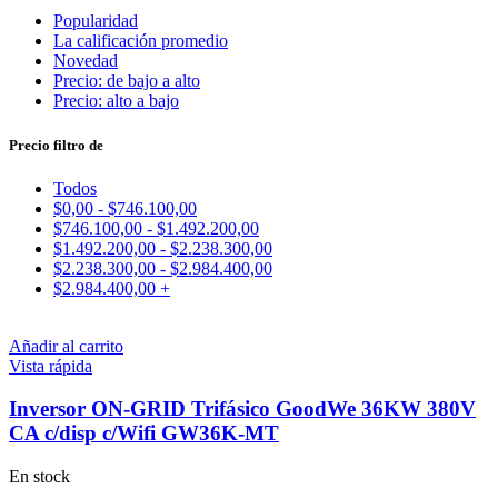
Popularidad
La calificación promedio
Novedad
Precio: de bajo a alto
Precio: alto a bajo
Precio filtro de
Todos
$
0,00
-
$
746.100,00
$
746.100,00
-
$
1.492.200,00
$
1.492.200,00
-
$
2.238.300,00
$
2.238.300,00
-
$
2.984.400,00
$
2.984.400,00
+
Añadir al carrito
Vista rápida
Inversor ON-GRID Trifásico GoodWe 36KW 380V
CA c/disp c/Wifi GW36K-MT
En stock