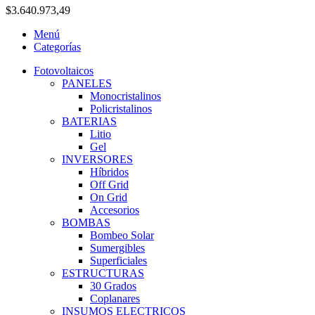
$
3.640.973,49
Menú
Categorías
Fotovoltaicos
PANELES
Monocristalinos
Policristalinos
BATERIAS
Litio
Gel
INVERSORES
Híbridos
Off Grid
On Grid
Accesorios
BOMBAS
Bombeo Solar
Sumergibles
Superficiales
ESTRUCTURAS
30 Grados
Coplanares
INSUMOS ELECTRICOS