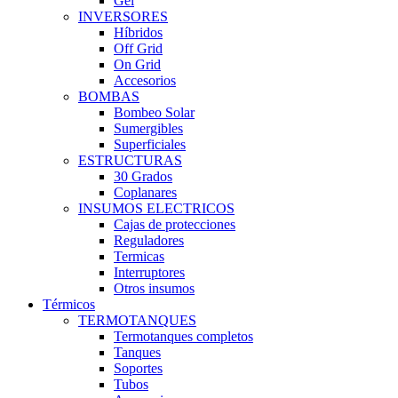
Gel
INVERSORES
Híbridos
Off Grid
On Grid
Accesorios
BOMBAS
Bombeo Solar
Sumergibles
Superficiales
ESTRUCTURAS
30 Grados
Coplanares
INSUMOS ELECTRICOS
Cajas de protecciones
Reguladores
Termicas
Interruptores
Otros insumos
Térmicos
TERMOTANQUES
Termotanques completos
Tanques
Soportes
Tubos