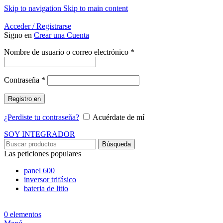
Skip to navigation
Skip to main content
Energía Para la Vida
Acceder / Registrarse
Signo en
Crear una Cuenta
Obligatorio
Nombre de usuario o correo electrónico
*
Obligatorio
Contraseña
*
Registro en
¿Perdiste tu contraseña?
Acuérdate de mí
SOY INTEGRADOR
Búsqueda
Las peticiones populares
panel 600
inversor trifásico
bateria de litio
0
elementos