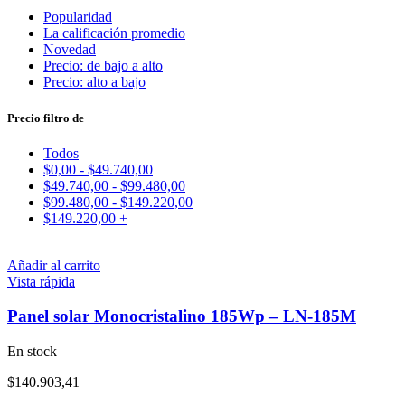
Popularidad
La calificación promedio
Novedad
Precio: de bajo a alto
Precio: alto a bajo
Precio filtro de
Todos
$
0,00
-
$
49.740,00
$
49.740,00
-
$
99.480,00
$
99.480,00
-
$
149.220,00
$
149.220,00
+
Añadir al carrito
Vista rápida
Panel solar Monocristalino 185Wp – LN-185M
En stock
$
140.903,41