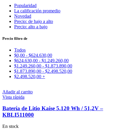
Popularidad
La calificación promedio
Novedad
Precio: de bajo a alto
Precio: alto a bajo
Precio filtro de
Todos
$
0,00
-
$
624.630,00
$
624.630,00
-
$
1.249.260,00
$
1.249.260,00
-
$
1.873.890,00
$
1.873.890,00
-
$
2.498.520,00
$
2.498.520,00
+
Añadir al carrito
Vista rápida
Batería de Litio Kaise 5.120 Wh / 51,2V –
KBLI511000
En stock