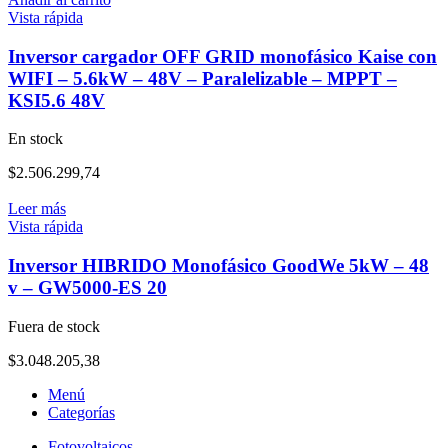
Vista rápida
Inversor cargador OFF GRID monofásico Kaise con
WIFI – 5.6kW – 48V – Paralelizable – MPPT –
KSI5.6 48V
En stock
$
2.506.299,74
Leer más
Vista rápida
Inversor HIBRIDO Monofásico GoodWe 5kW – 48
v – GW5000-ES 20
Fuera de stock
$
3.048.205,38
Menú
Categorías
Fotovoltaicos