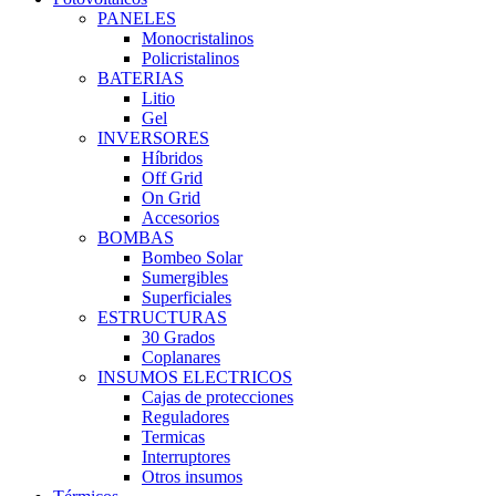
PANELES
Monocristalinos
Policristalinos
BATERIAS
Litio
Gel
INVERSORES
Híbridos
Off Grid
On Grid
Accesorios
BOMBAS
Bombeo Solar
Sumergibles
Superficiales
ESTRUCTURAS
30 Grados
Coplanares
INSUMOS ELECTRICOS
Cajas de protecciones
Reguladores
Termicas
Interruptores
Otros insumos