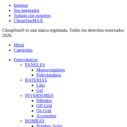
Ingresar
Sea integrador
Trabaja con nosotros
CheapSunMAX
CheapSun® es una marca registrada. Todos los derechos reservados
2026.
Menú
Categorías
Fotovoltaicos
PANELES
Monocristalinos
Policristalinos
BATERIAS
Litio
Gel
INVERSORES
Híbridos
Off Grid
On Grid
Accesorios
BOMBAS
Bombeo Solar