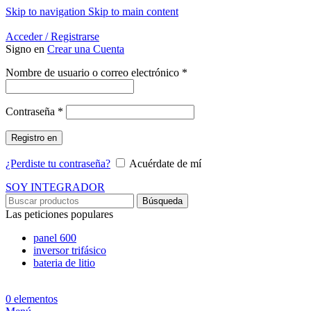
Skip to navigation
Skip to main content
Energía Para la Vida
Acceder / Registrarse
Signo en
Crear una Cuenta
Obligatorio
Nombre de usuario o correo electrónico
*
Obligatorio
Contraseña
*
Registro en
¿Perdiste tu contraseña?
Acuérdate de mí
SOY INTEGRADOR
Búsqueda
Las peticiones populares
panel 600
inversor trifásico
bateria de litio
0
elementos