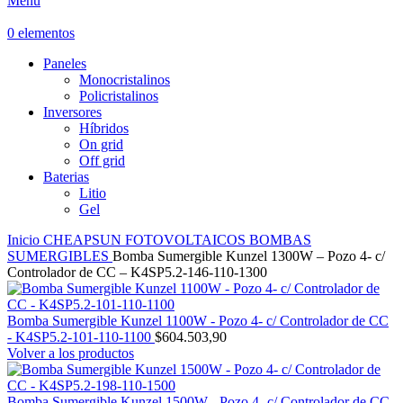
Menú
0
elementos
Paneles
Monocristalinos
Policristalinos
Inversores
Híbridos
On grid
Off grid
Baterias
Litio
Gel
Inicio
CHEAPSUN
FOTOVOLTAICOS
BOMBAS
SUMERGIBLES
Bomba Sumergible Kunzel 1300W – Pozo 4- c/
Controlador de CC – K4SP5.2-146-110-1300
Bomba Sumergible Kunzel 1100W - Pozo 4- c/ Controlador de CC
- K4SP5.2-101-110-1100
$
604.503,90
Volver a los productos
Bomba Sumergible Kunzel 1500W - Pozo 4- c/ Controlador de CC